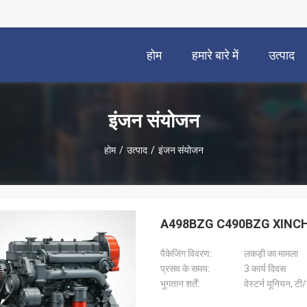
होम
हमारे बारे में
उत्पाद
इंजन संयोजन
होम
/
उत्पाद
/
इंजन संयोजन
A498BZG C490BZG XINCHAI C4
पैकेजिंग विवरण:
लकड़ी का मामला
प्रसव के समय:
3 कार्य दिवस
भुगतान शर्तें:
वेस्टर्न यूनियन, टी