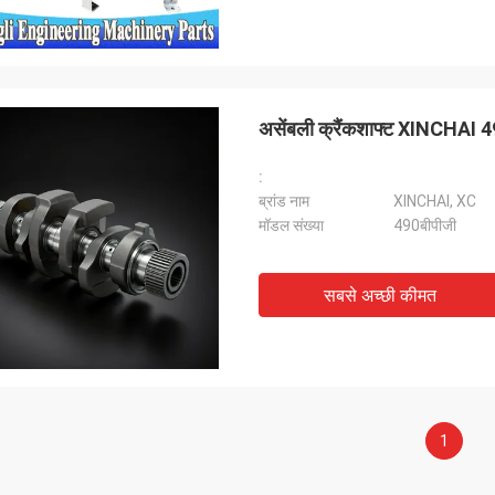
असेंबली क्रैंकशाफ्ट XINCHAI 4
:
ब्रांड नाम
XINCHAI, XC
मॉडल संख्या
490बीपीजी
सबसे अच्छी कीमत
1