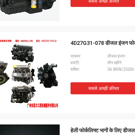
सबसे अच्छी कीमत
4D27G31-078 डीजल इंजन फोर्कलि
प्रकार:
डीजल इंजन
वारंटी:
तीन महीने
शक्ति:
36.8KW/2500r
सबसे अच्छी कीमत
हेली फोर्कलिफ्ट भागों के लिए 