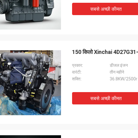
सबसे अच्छी कीमत
150 किलो Xinchai 4D27G31-107 
प्रकार:
डीजल इंजन
वारंटी:
तीन महीने
शक्ति:
36.8KW/2500r
सबसे अच्छी कीमत