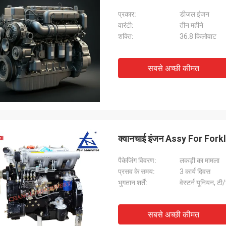
प्रकार:
डीजल इंजन
वारंटी:
तीन महीने
शक्ति:
36.8 किलोवाट
सबसे अच्छी कीमत
क्वानचाई इंजन Assy For Forkl
पैकेजिंग विवरण:
लकड़ी का मामला
प्रसव के समय:
3 कार्य दिवस
भुगतान शर्तें:
वेस्टर्न यूनियन, टी
सबसे अच्छी कीमत